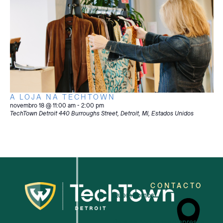
A LOJA NA TECHTOWN
novembro 18 @ 11:00 am
-
2:00 pm
TechTown Detroit
440 Burroughs Street, Detroit, MI, Estados Unidos
CONTACTO
Quem somos
Para as pequenas empresas