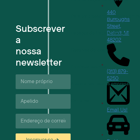
440
Para empresas tecnológicas em f
Burroughs
Subscrever
Street,
Detroit, MI
Espaços de trabalho flexíveis
a
48202
nossa
Reservas de locais
newsletter
Próximos eventos
(313) 879-
Nome
5250
próprio*
Apoio e recursos às empresas
Apelido*
Carreiras
Email Us!
Correio
eletrónico*