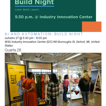
AI AND AUTOMATION: BUILD NIGHT
outubro 27 @ 5:30 pm
-
9:00 pm
WSU Industry Innovation Center (I2C)
461 Burroughs St, Detroit, MI, United
States
Quarta
28