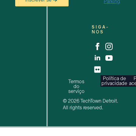
Inscrever-se
Parking
SIGA-
NOS
Política de
P
Termos
privacidade
ace
do
serviço
© 2026 TechTown Detroit.
All rights reserved.