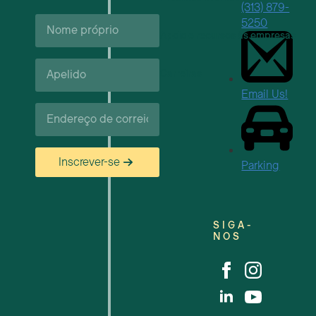
(313) 879-
Nome
5250
próprio*
Apoio e recursos às empresas
Apelido*
Carreiras
Email Us!
Correio
eletrónico*
Inscrever-se
Parking
SIGA-
NOS