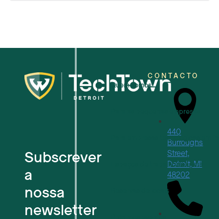
CONTACTO
Quem somos
Para as pequenas empresas
440
Para empresas tecnológicas em f
Burroughs
Subscrever
Street,
Detroit, MI
Espaços de trabalho flexíveis
a
48202
nossa
Reservas de locais
newsletter
Próximos eventos