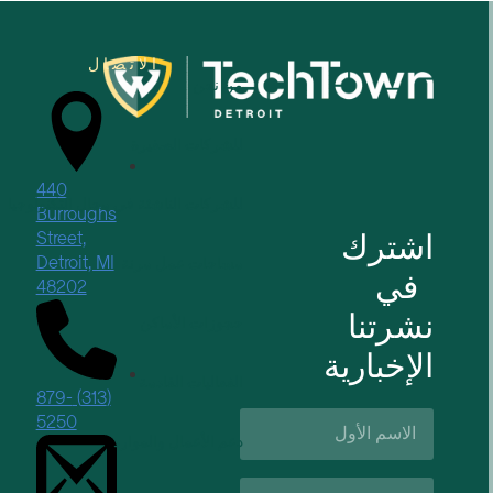
الاتصال
من نحن
للشركات الصغيرة
440
للشركات الناشئة في مجال التكنولوجيا
Burroughs
اشترك
Street,
Detroit, MI
مساحات عمل مرنة
في
48202
نشرتنا
حجوزات الأماكن
الإخبارية
الفعاليات القادمة
(313) 879-
الاسم
5250
الأول*
دعم الأعمال والموارد
اسم