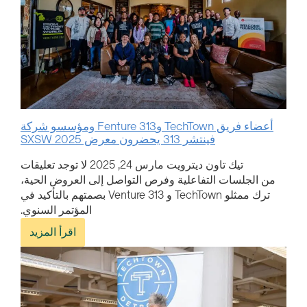
أعضاء فريق TechTown وFenture 313 ومؤسسو شركة
فينتشر 313 يحضرون معرض SXSW 2025
تيك تاون ديترويت
مارس 24, 2025
لا توجد تعليقات
من الجلسات التفاعلية وفرص التواصل إلى العروض الحية،
ترك ممثلو TechTown و Venture 313 بصمتهم بالتأكيد في
المؤتمر السنوي.
اقرأ المزيد