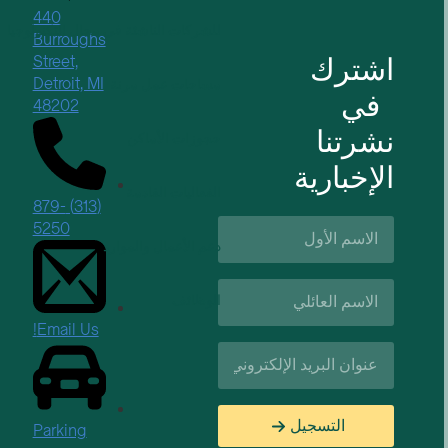
440
للشركات الناشئة في مجال التكنولوجيا
Burroughs
اشترك
Street,
Detroit, MI
مساحات عمل مرنة
في
48202
نشرتنا
حجوزات الأماكن
الإخبارية
الفعاليات القادمة
(313) 879-
الاسم
5250
الأول*
دعم الأعمال والموارد
اسم
الوظائف
العائلة*
Email Us!
البريد
الإلكتروني*
التسجيل
Parking