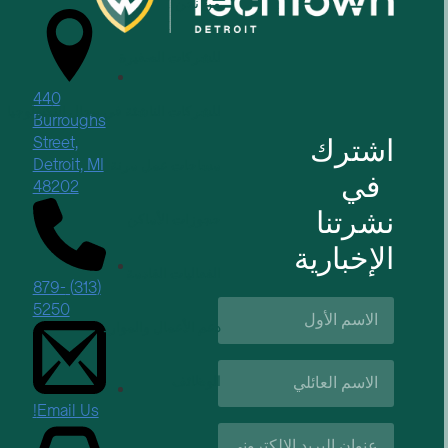
من نحن
للشركات الصغيرة
440
للشركات الناشئة في مجال التكنولوجيا
Burroughs
اشترك
Street,
Detroit, MI
مساحات عمل مرنة
في
48202
نشرتنا
حجوزات الأماكن
الإخبارية
الفعاليات القادمة
(313) 879-
الاسم
5250
الأول*
دعم الأعمال والموارد
اسم
الوظائف
العائلة*
Email Us!
البريد
الإلكتروني*