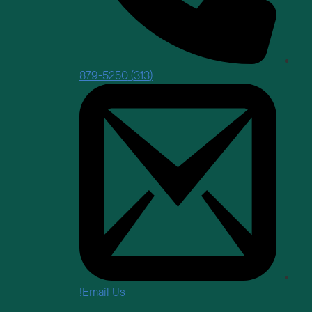
(313) 879-5250
Email Us!