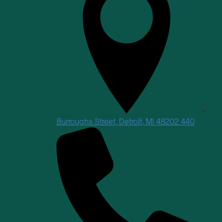
440 Burroughs Street, Detroit, MI 48202