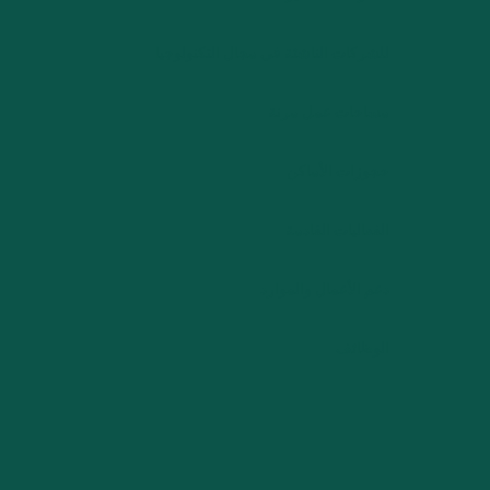
للشركات الناشئة في مجال التكنولوجيا
مساحات عمل مرنة
حجوزات الأماكن
الفعاليات القادمة
دعم الأعمال والموارد
الوظائف