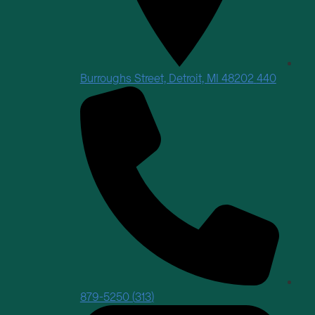
440 Burroughs Street, Detroit, MI 48202
(313) 879-5250