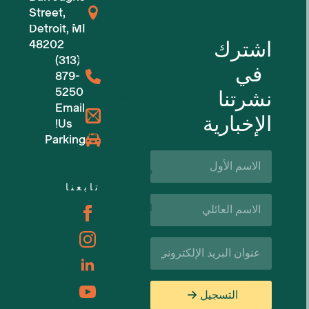
Street,
للشركات الناشئة في مجال التكنولوجيا
Detroit, MI
اشترك
48202
مساحات عمل مرنة
(313)
في
879-
5250
نشرتنا
حجوزات الأماكن
Email
الإخبارية
Us!
الفعاليات القادمة
Parking
الاسم
الأول*
دعم الأعمال والموارد
تابعنا
اسم
الوظائف
العائلة*
البريد
الإلكتروني*
التسجيل