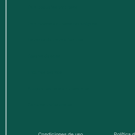
Para pequeñas empresas
Para nuevas empresas tecnológicas
Espacios de trabajo flexibles
Reserva de salas
Próximos eventos
Apoyo y recursos empresariales
Carreras profesionales
Condiciones de uso
Política 