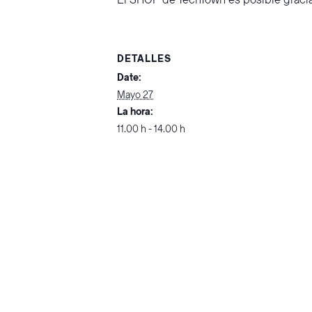
El SHOP de TechTown es posible gracias
DETALLES
Date:
Mayo 27
La hora:
11.00 h - 14.00 h