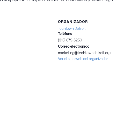
 al apoyo de la Ralph C. Wilson, Jr. Foundation y Wells Fargo.
ORGANIZADOR
TechTown Detroit
Teléfono
(313) 879-5250
Correo electrónico
marketing@techtowndetroit.org
Ver el sitio web del organizador