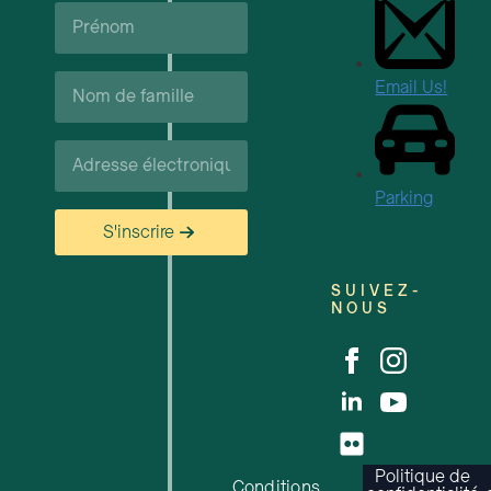
Prénom*
Carrières
Nom
Email Us!
de
famille*
Courriel*
Parking
S'inscrire
SUIVEZ-
NOUS
Politique de
Conditions