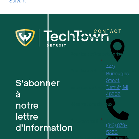
Suivant "
CONTACT
Qui sommes-nous ?
Pour les petites entreprises
440
Pour les startups technologiques
Burroughs
S'abonner
Street,
Detroit, MI
Espaces de travail flexibles
à
48202
notre
Réservations de lieux
lettre
Événements à venir
d'information
(313) 879-
5250
Soutien et ressources pour les ent