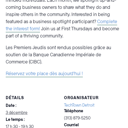
minded individuals. Each month, we spotlight up-and-
coming business owners to share what they do and
inspire others in the community. Interested in being
featured as a business spotlight participant?
Complete
the interest form!
Join us at First Thursdays and become
part of a thriving community.
Les Premiers Jeudis sont rendus possibles grâce au
soutien de la Banque Canadienne Impériale de
Commerce (CIBC).
Réservez votre place dès aujourd'hui !
DÉTAILS
ORGANISATEUR
TechTown Detroit
Date :
Téléphone
3 décembre
(313) 879-5250
Le temps :
Courriel
17 h 30 - 19 h 30