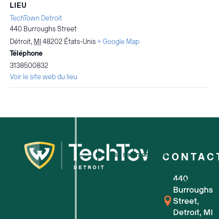
LIEU
TechTown Detroit
440 Burroughs Street
Détroit
,
MI
48202
États-Unis
+ Google Map
Téléphone
3138500832
Voir le site web du lieu
Qui sommes-nous ?
CONTAC
440
Pour les petites entreprises
Burroughs
Street,
Pour les startups technologiques
Detroit, MI