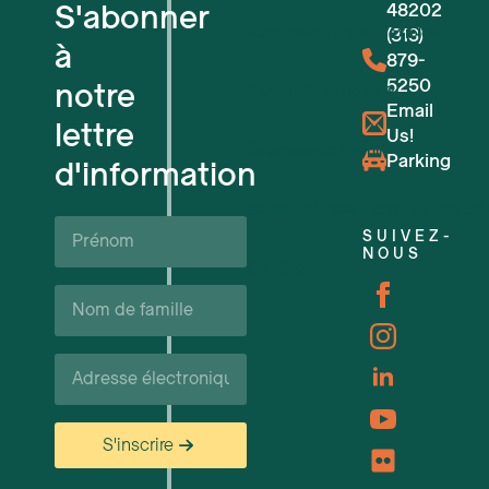
S'abonner
48202
Espaces de travail flexibles
(313)
à
879-
5250
notre
Réservations de lieux
Email
lettre
Us!
Événements à venir
Parking
d'information
Soutien et ressources pour les ent
Prénom*
SUIVEZ-
NOUS
Carrières
Nom
de
famille*
Courriel*
S'inscrire