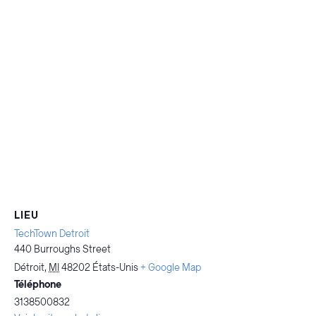
LIEU
TechTown Detroit
440 Burroughs Street
Détroit
,
MI
48202
États-Unis
+ Google Map
Téléphone
3138500832