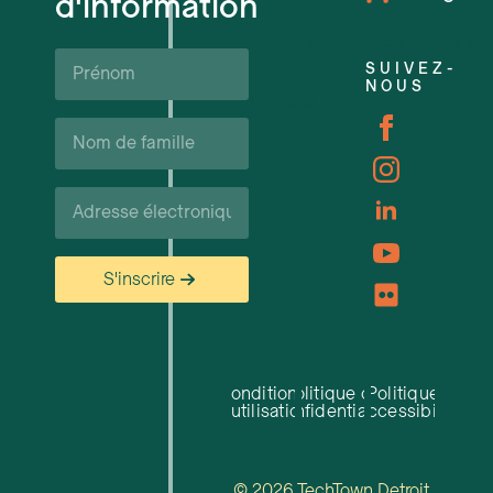
d'information
Soutien et ressources pour les ent
Prénom*
SUIVEZ-
NOUS
Carrières
Nom
de
famille*
Courriel*
S'inscrire
Conditions
Politique de
Politique
d'utilisation
confidentialité
d'accessibilité
© 2026 TechTown Detroit.