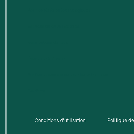
Pour les startups technologiques
Espaces de travail flexibles
Réservations de lieux
Événements à venir
Soutien et ressources pour les entreprises
Carrières
Conditions d'utilisation
Politique de