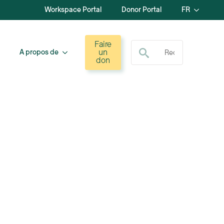
Workspace Portal
Donor Portal
FR
Recherche de :
Faire
un
A propos de
don