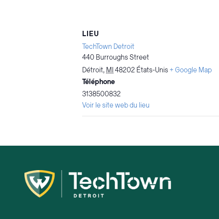
LIEU
TechTown Detroit
440 Burroughs Street
Détroit
,
MI
48202
États-Unis
+ Google Map
Téléphone
3138500832
Voir le site web du lieu