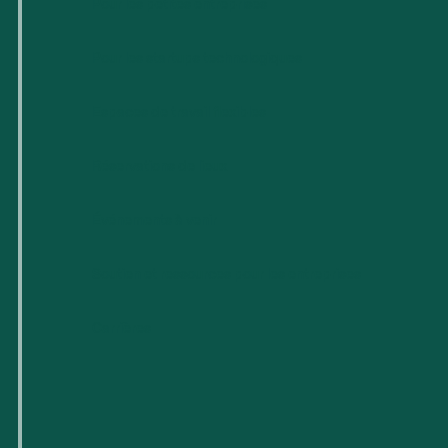
Pour les petites entreprises
Pour les startups technologiques
Espaces de travail flexibles
Réservations de lieux
Événements à venir
Soutien et ressources pour les entreprises
Carrières