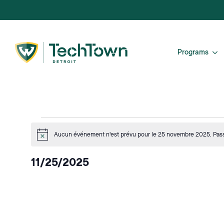
Programs
Events
Aucun événement n'est prévu pour le 25 novembre 2025. Pas
Avis
for
11/25/2025
Novembre
Sélectionnez
la
date.
25,