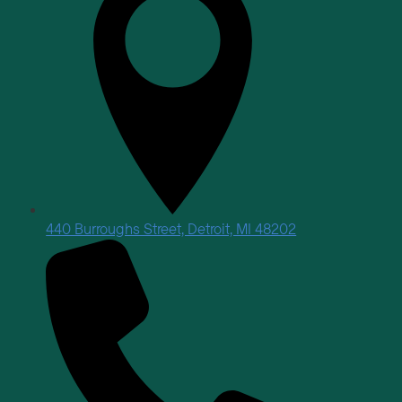
440 Burroughs Street, Detroit, MI 48202