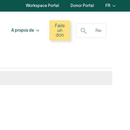
Workspace Portal
Donor Portal
FR
Recherche de :
Faire
un
A propos de
don