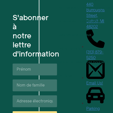
440
Pour les startups technologiques
Burroughs
S'abonner
Street,
Detroit, MI
Espaces de travail flexibles
à
48202
notre
Réservations de lieux
lettre
Événements à venir
d'information
(313) 879-
5250
Soutien et ressources pour les ent
Prénom*
Carrières
Nom
Email Us!
de
famille*
Courriel*
Parking