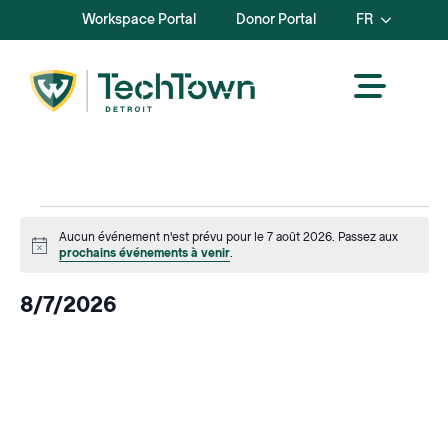
Workspace Portal
Donor Portal
FR
Events
Aucun événement n'est prévu pour le 7 août 2026. Passez aux
Avis
prochains événements à venir
.
for
8/7/2026
Août
Sélectionnez
la
7,
date.