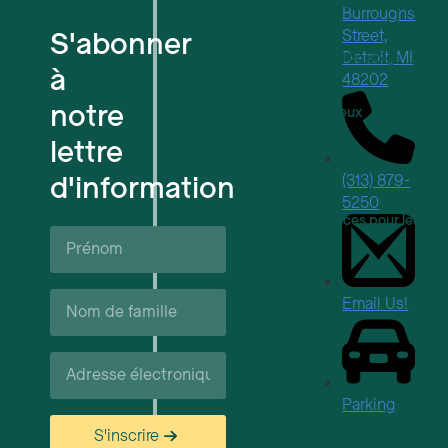
Pour les startups technologiques
Burroughs
S'abonner
Street,
Detroit, MI
Espaces de travail flexibles
à
48202
notre
Réservations de lieux
lettre
Événements à venir
d'information
(313) 879-
5250
Soutien et ressources pour les ent
Prénom*
Carrières
Nom
Email Us!
de
famille*
Courriel*
Parking
S'inscrire