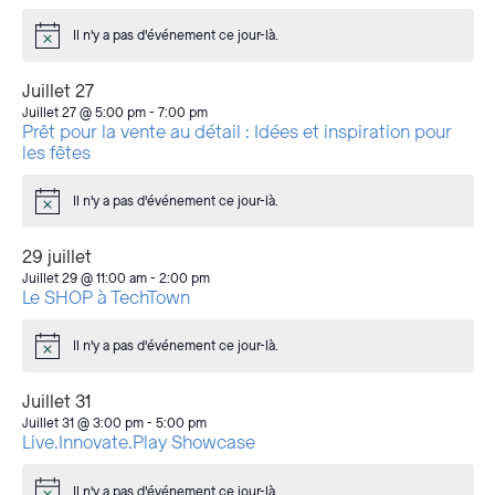
event
event
events
events
events
events
events
Il n'y a pas d'événement ce jour-là.
Avis
Juillet 27
Juillet 27 @ 5:00 pm
-
7:00 pm
Prêt pour la vente au détail : Idées et inspiration pour
les fêtes
Il n'y a pas d'événement ce jour-là.
Avis
29 juillet
Juillet 29 @ 11:00 am
-
2:00 pm
Le SHOP à TechTown
Il n'y a pas d'événement ce jour-là.
Avis
Juillet 31
Juillet 31 @ 3:00 pm
-
5:00 pm
Live.Innovate.Play Showcase
Il n'y a pas d'événement ce jour-là.