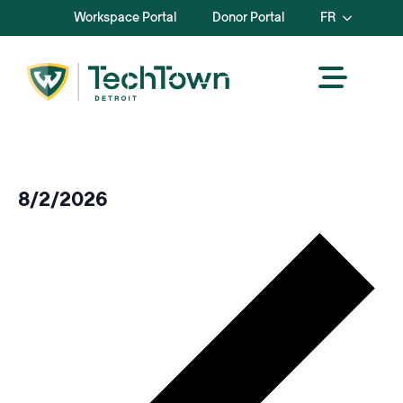
Workspace Portal
Donor Portal
FR
8/2/2026
Sélectionnez
Se
la
pr
date.