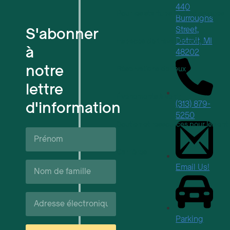
440
Pour les startups technologiques
Burroughs
S'abonner
Street,
Detroit, MI
Espaces de travail flexibles
à
48202
notre
Réservations de lieux
lettre
Événements à venir
d'information
(313) 879-
5250
Soutien et ressources pour les ent
Prénom*
Carrières
Nom
Email Us!
de
famille*
Courriel*
Parking