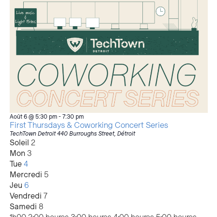
Août 6 @ 5:30 pm
-
7:30 pm
First Thursdays & Coworking Concert Series
TechTown Detroit
440 Burroughs Street, Détroit
Semaine
Soleil
2
Mon
3
d'événements
Tue
4
Mercredi
5
Jeu
6
Vendredi
7
Samedi
8
12:00