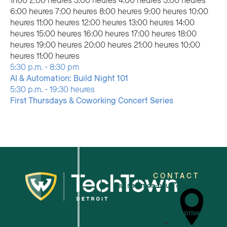
1h00
2:00 heures
3:00 heures
4:00 heures
5:00 heures
heures
6:00 heures
7:00 heures
8:00 heures
9:00 heures
10:00
heures
11:00 heures
12:00 heures
13:00 heures
14:00
heures
15:00 heures
16:00 heures
17:00 heures
18:00
heures
19:00 heures
20:00 heures
21:00 heures
10:00
12:00
heures
11:00 heures
Dimanche,
Lundi,
Mardi,
No
No
Août
heures
5:30 p.m.
-
8:30 pm
Août
Août
Août
events
events
4,
AI & Automation: Build Night 101
2,
3,
4,
Mercredi,
Jeudi,
on
on
2026
No
Août
5:30 p.m.
-
19:30 heures
2026
2026
2026
Août
Août
this
this
events
6,
First Thursdays & Coworking Concert Series
5,
6,
Vendredi,
Samedi,
day.
day.
on
2026
No
No
2026
2026
Août
Août
this
events
events
7,
8,
day.
on
on
2026
2026
this
this
day.
day.
CONTACT
Qui sommes-nous ?
Pour les petites entreprises