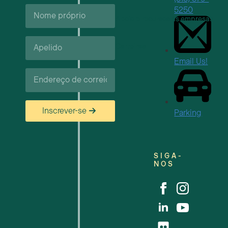
Nome
5250
próprio*
Apoio e recursos às empresas
Apelido*
Carreiras
Email Us!
Correio
eletrónico*
Inscrever-se
Parking
SIGA-
NOS