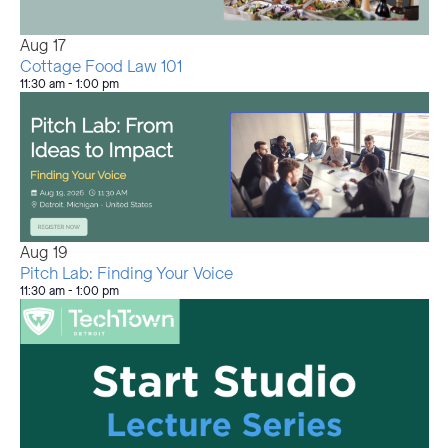
Aug
17
Cottage Food Law 101
11:30 am
-
1:00 pm
Aug
19
Pitch Lab: Finding Your Voice
11:30 am
-
1:00 pm