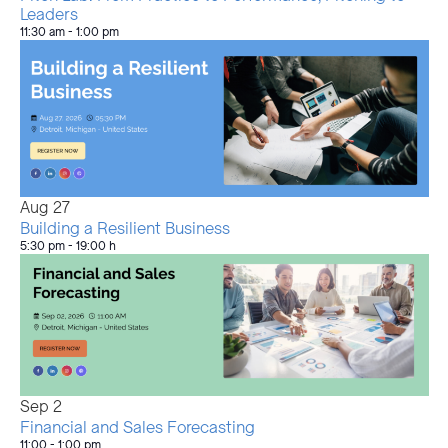
Leaders
11:30 am
-
1:00 pm
Aug
27
Building a Resilient Business
5:30 pm
-
19:00 h
Sep
2
Financial and Sales Forecasting
11:00
-
1:00 pm