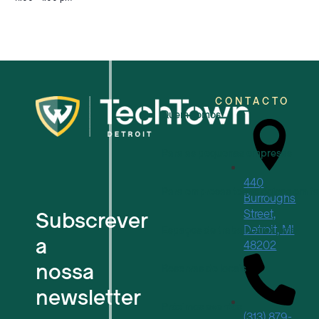
CONTACTO
Quem somos
Para as pequenas empresas
440
Para empresas tecnológicas em f
Burroughs
Subscrever
Street,
Detroit, MI
Espaços de trabalho flexíveis
a
48202
nossa
Reservas de locais
newsletter
Próximos eventos
(313) 879-