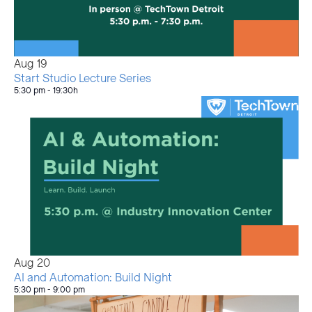
Aug
19
Start Studio Lecture Series
5:30 pm
-
19:30h
Aug
20
AI and Automation: Build Night
5:30 pm
-
9:00 pm