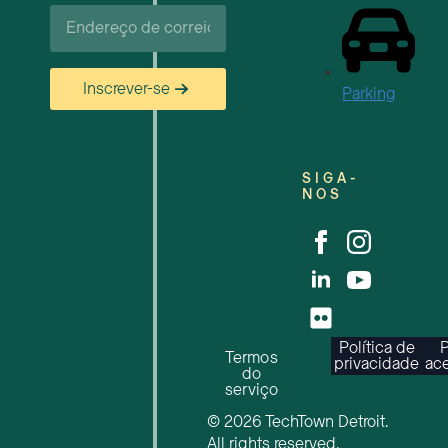
Correio
eletrónico*
Inscrever-se
Parking
SIGA-
NOS
Política de
P
Termos
privacidade
ace
do
serviço
© 2026 TechTown Detroit.
All rights reserved.