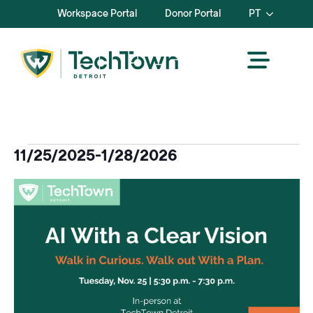
Workspace Portal
Donor Portal
PT
Eventos
11/25/2025
-
1/28/2026
Selecionar
Lista
data.
de
eventos
na
vista