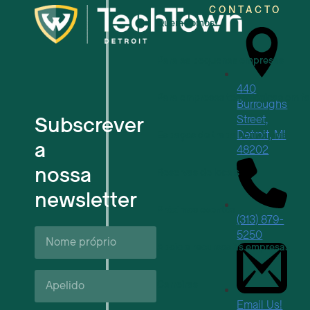
CONTACTO
Quem somos
Para as pequenas empresas
440
Para empresas tecnológicas em f
Burroughs
Subscrever
Street,
Detroit, MI
Espaços de trabalho flexíveis
a
48202
nossa
Reservas de locais
newsletter
Próximos eventos
(313) 879-
Nome
5250
próprio*
Apoio e recursos às empresas
Apelido*
Carreiras
Email Us!