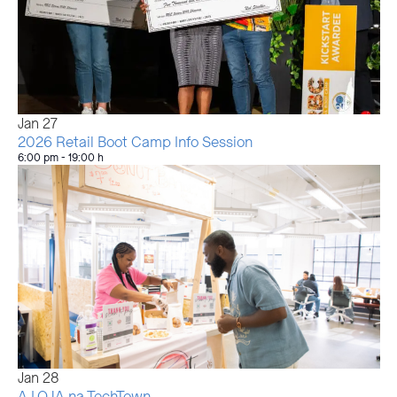
Jan
27
2026 Retail Boot Camp Info Session
6:00 pm
-
19:00 h
Jan
28
A LOJA na TechTown