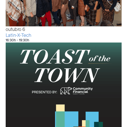
outubro
6
Latin-X-Tech
16:30h
-
19:30h