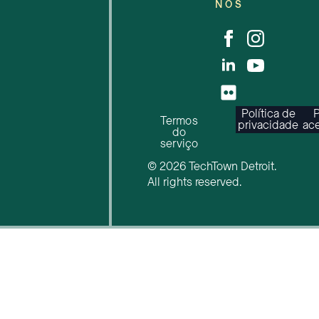
NOS
Política de
P
Termos
privacidade
ace
do
serviço
© 2026 TechTown Detroit.
All rights reserved.