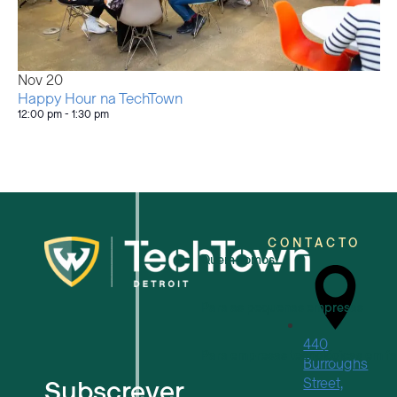
Nov
20
Happy Hour na TechTown
12:00 pm
-
1:30 pm
CONTACTO
Quem somos
Para as pequenas empresas
440
Para empresas tecnológicas em f
Burroughs
Subscrever
Street,