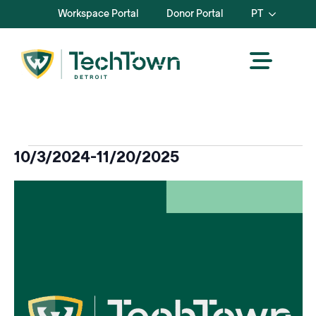
Workspace Portal
Donor Portal
PT
Eventos
10/3/2024
-
11/20/2025
Selecionar
Lista
data.
de
eventos
na
vista