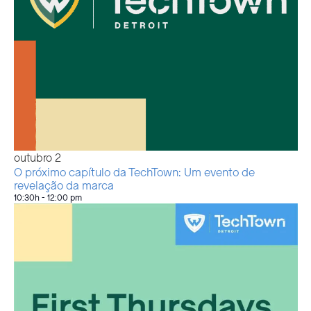
de
fotografias
outubro
2
O próximo capítulo da TechTown: Um evento de
revelação da marca
10:30h
-
12:00 pm