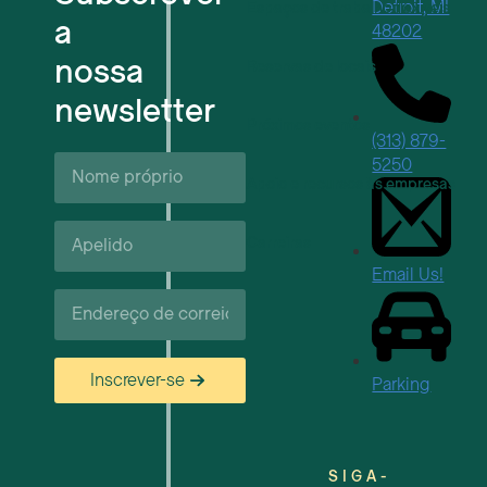
Detroit, MI
Espaços de trabalho flexíveis
a
48202
nossa
Reservas de locais
newsletter
Próximos eventos
(313) 879-
Nome
5250
próprio*
Apoio e recursos às empresas
Apelido*
Carreiras
Email Us!
Correio
eletrónico*
Inscrever-se
Parking
SIGA-