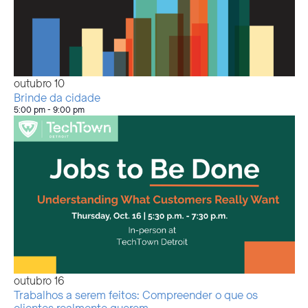
outubro
10
Brinde da cidade
5:00 pm
-
9:00 pm
outubro
16
Trabalhos a serem feitos: Compreender o que os