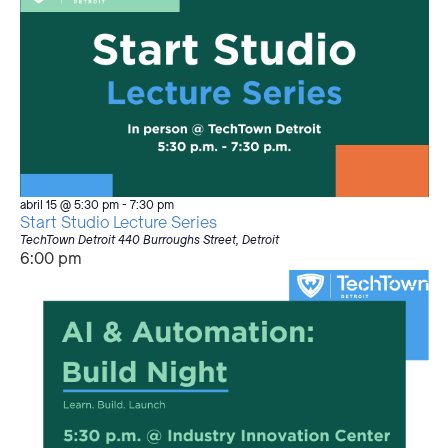
abril 15 @ 5:30 pm
-
7:30 pm
Start Studio Lecture Series
TechTown Detroit
440 Burroughs Street, Detroit
6:00 pm