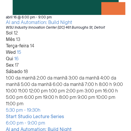
abril 16 @ 6:00 pm
-
9:00 pm
AI and Automation: Build Night
WSU Industry Innovation Center (I2C)
461 Burroughs St, Detroit
Semana
Sol
12
Mês
13
de
Terça-feira
14
Wed
15
eventos
Qui
16
Sex
17
Sábado
18
12:00
1:00 da manhã
2:00 da manhã
3:00 da manhã
4:00 da
manhã
5:00 da manhã
6:00 da manhã
7:00 h
8:00 h
9:00
10:00
11:00
12:00 pm
1:00 pm
2:00 pm
3:00 pm
16:00 h
5:00 pm
6:00 pm
19:00 h
8:00 pm
9:00 pm
10:00 pm
12:00
11:00 pm
Domingo,
Segunda-
Terça-
Quarta-
No
No
No
abril
5:30 pm
-
19:30h
abril
feira,
feira,
feira,
events
events
events
15,
Start Studio Lecture Series
12,
abril
abril
abril
Quinta-
on
on
on
2026
abril
6:00 pm
-
9:00 pm
2026
13,
14,
15,
feira,
this
this
this
16,
AI and Automation: Build Night