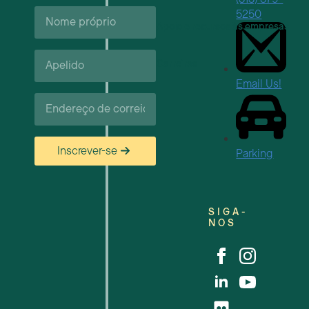
Nome
5250
próprio*
Apoio e recursos às empresas
Apelido*
Carreiras
Email Us!
Correio
eletrónico*
Inscrever-se
Parking
SIGA-
NOS