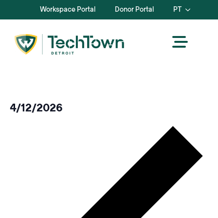
Workspace Portal
Donor Portal
PT
4/12/2026
Selecionar
Se
data.
ant