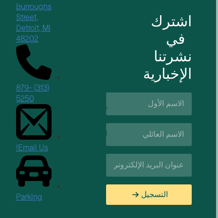
للشركات الناشئة في مجال التكنولوجيا
Burroughs
اشترك
Street,
Detroit, MI
مساحات عمل مرنة
في
48202
نشرتنا
حجوزات الأماكن
الإخبارية
الفعاليات القادمة
(313) 879-
الاسم
5250
الأول*
دعم الأعمال والموارد
اسم
الوظائف
العائلة*
Email Us!
البريد
الإلكتروني*
التسجيل
Parking