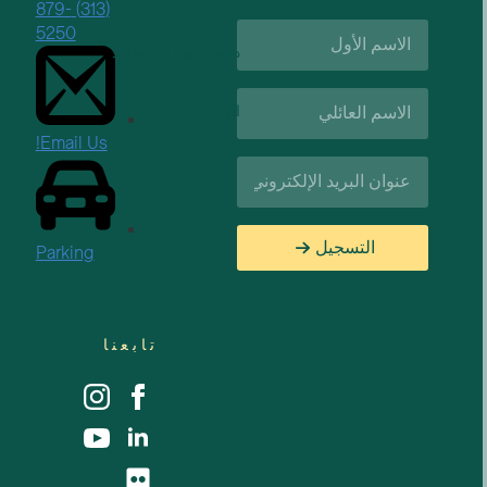
(313) 879-
الاسم
5250
الأول*
دعم الأعمال والموارد
اسم
الوظائف
العائلة*
Email Us!
البريد
الإلكتروني*
التسجيل
Parking
تابعنا