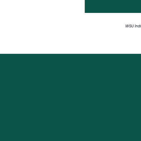
WSU Indu
من نحن
للشركات الصغيرة
للشركات الناشئة في مجال التكنولوجيا
مساحات عمل مرنة