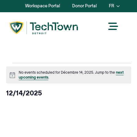
Workspace Portal
Donor Portal
FR
Events
No events scheduled for Décembre 14, 2025. Jump to the
next
Avis
upcoming events
.
for
12/14/2025
Décembre
Sélectionnez
la
14,
date.