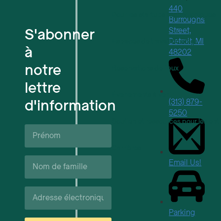
440
Pour les startups technologiques
Burroughs
S'abonner
Street,
Detroit, MI
Espaces de travail flexibles
à
48202
notre
Réservations de lieux
lettre
Événements à venir
d'information
(313) 879-
5250
Soutien et ressources pour les ent
Prénom*
Carrières
Nom
Email Us!
de
famille*
Courriel*
Parking