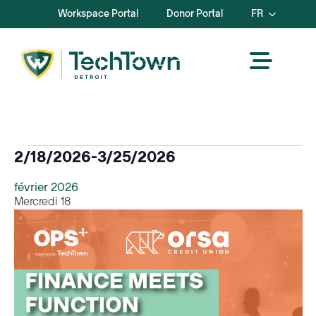
Workspace Portal
Donor Portal
FR
Evénements
2/18/2026
-
3/25/2026
Sélectionnez
février 2026
la
Mercredi
18
date.