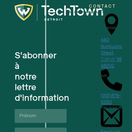
CONTACT
Qui sommes-nous ?
Pour les petites entreprises
440
Pour les startups technologiques
Burroughs
S'abonner
Street,
Detroit, MI
Espaces de travail flexibles
à
48202
notre
Réservations de lieux
lettre
Événements à venir
d'information
(313) 879-
5250
Soutien et ressources pour les ent
Prénom*
Carrières
Nom