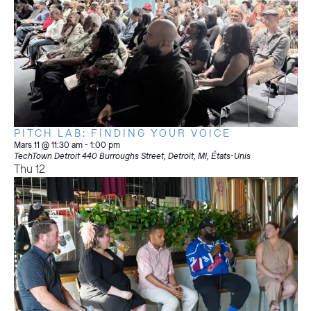
PITCH LAB: FINDING YOUR VOICE
Mars 11 @ 11:30 am
-
1:00 pm
TechTown Detroit
440 Burroughs Street, Detroit, MI, États-Unis
Thu
12