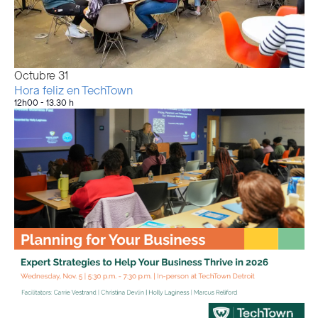
Octubre
31
Hora feliz en TechTown
12h00
-
13.30 h