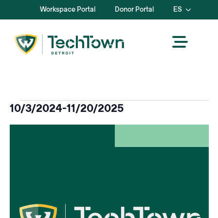
Workspace Portal
Donor Portal
ES
Eventos
10/3/2024
-
11/20/2025
Seleccione
Lista
la
fecha.
de
eventos
en
la