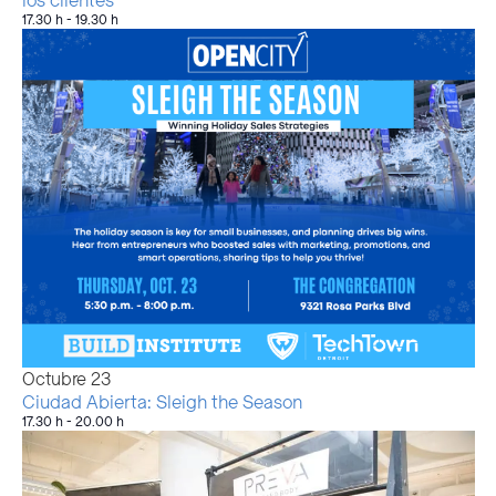
los clientes
17.30 h
-
19.30 h
Octubre
23
Ciudad Abierta: Sleigh the Season
17.30 h
-
20.00 h