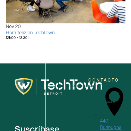
Nov
20
Hora feliz en TechTown
12h00
-
13.30 h
CONTACTO
Quiénes somos
Para pequeñas empresas
Para nuevas empresas tecnológic
440
Suscríbase
Burroughs