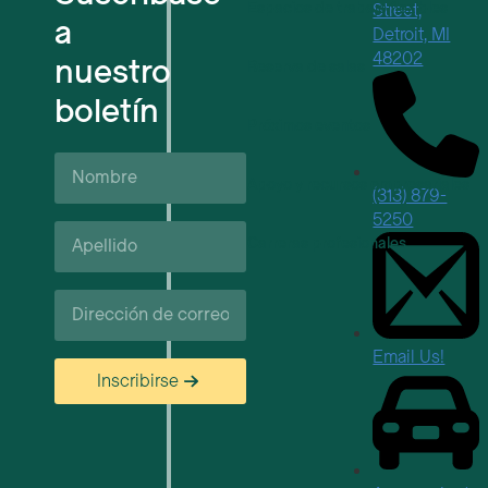
Espacios de trabajo flexibles
Street,
a
Detroit, MI
48202
nuestro
Reserva de salas
boletín
Próximos eventos
Nombre
Apoyo y recursos empresariales
(313) 879-
5250
Apellido*
Carreras profesionales
Correo
electrónico
Email Us!
Inscribirse