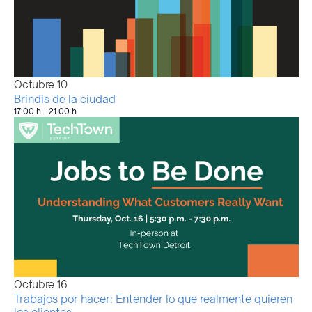
Octubre
10
Brindis de la ciudad
17:00 h
-
21.00 h
Octubre
16
Trabajos por hacer: Entender lo que realmente quieren