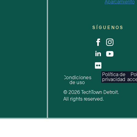
Aparcamiento
SÍGUENOS
Política de
Pol
Condiciones
privacidad
acce
de uso
© 2026 TechTown Detroit.
All rights reserved.