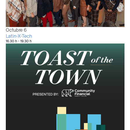
Octubre
6
Latin-X-Tech
16.30 h
-
19.30 h