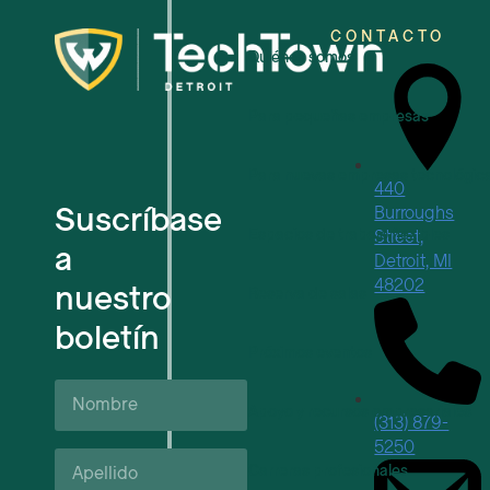
CONTACTO
Quiénes somos
Para pequeñas empresas
Para nuevas empresas tecnológic
440
Suscríbase
Burroughs
Espacios de trabajo flexibles
Street,
a
Detroit, MI
48202
nuestro
Reserva de salas
boletín
Próximos eventos
Nombre
Apoyo y recursos empresariales
(313) 879-
5250
Apellido*
Carreras profesionales