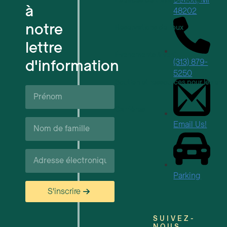
Espaces de travail flexibles
à
48202
notre
Réservations de lieux
lettre
Événements à venir
d'information
(313) 879-
5250
Soutien et ressources pour les ent
Prénom*
Carrières
Nom
Email Us!
de
famille*
Courriel*
Parking
S'inscrire
SUIVEZ-
NOUS