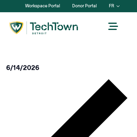
Workspace Portal
Donor Portal
FR
6/14/2026
Sélectionnez
Se
la
pr
date.