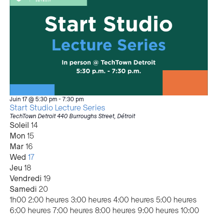
Juin 17 @ 5:30 pm
-
7:30 pm
Start Studio Lecture Series
TechTown Detroit
440 Burroughs Street, Détroit
Semaine
Soleil
14
Mon
15
d'événements
Mar
16
Wed
17
Jeu
18
Vendredi
19
Samedi
20
12:00
1h00
2:00 heures
3:00 heures
4:00 heures
5:00 heures
heures
6:00 heures
7:00 heures
8:00 heures
9:00 heures
10:00